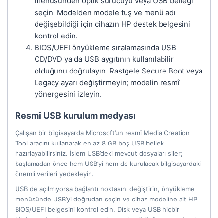
menüsünden optik sürücüyü veya USB belleği
seçin. Modelden modele tuş ve menü adı
değişebildiği için cihazın HP destek belgesini
kontrol edin.
BIOS/UEFI önyükleme sıralamasında USB
CD/DVD ya da USB aygıtının kullanılabilir
olduğunu doğrulayın. Rastgele Secure Boot veya
Legacy ayarı değiştirmeyin; modelin resmî
yönergesini izleyin.
Resmî USB kurulum medyası
Çalışan bir bilgisayarda Microsoft’un resmî Media Creation
Tool aracını kullanarak en az 8 GB boş USB bellek
hazırlayabilirsiniz. İşlem USB’deki mevcut dosyaları siler;
başlamadan önce hem USB’yi hem de kurulacak bilgisayardaki
önemli verileri yedekleyin.
USB de açılmıyorsa bağlantı noktasını değiştirin, önyükleme
menüsünde USB’yi doğrudan seçin ve cihaz modeline ait HP
BIOS/UEFI belgesini kontrol edin. Disk veya USB hiçbir