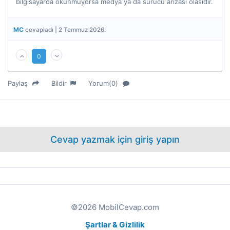
bilgisayarda okunmuyorsa medya ya da sürücü arızası olasıdır.
MC
cevapladı | 2 Temmuz 2026.
0
Paylaş
Bildir
Yorum(0)
Cevap yazmak için giriş yapın
©2026 MobilCevap.com
Şartlar & Gizlilik