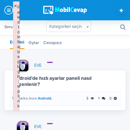
MobilCevap Soru Cevap P
×
F
ai
le
d
Sorular
t
o
in
iti
En Yeni
Oylar
Cevapsız
al
iz
e
p
EVE
lu
g
in
Android’de hızlı ayarlar paneli nasıl
:
düzenlenir?
w
p
li
Android.
3
1
0
13 dakika önce
n
k
Failed to initialize plugin: wplink
EVE