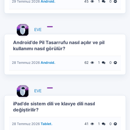
Android.
45
1
0
29 Temmuz 2026
EVE
Android’de Pil Tasarrufu nasıl açılır ve pil
kullanımı nasıl görülür?
Android.
62
1
0
28 Temmuz 2026
EVE
iPad’de sistem dili ve klavye dili nasıl
değiştirilir?
Tablet.
41
1
0
28 Temmuz 2026