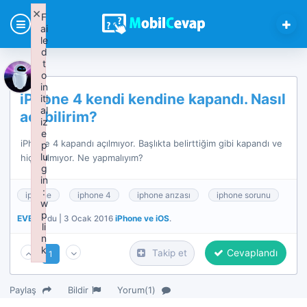
iPhone 4 kendi kendine ka
×
F
ai
le
d
t
o
in
iPhone 4 kendi kendine kapandı. Nasıl
iti
al
açabilirim?
iz
e
iPhone 4 kapandı açılmıyor. Başlıkta belirttiğim gibi kapandı ve
p
lu
hiç açılmıyor. Ne yapmalıyım?
g
in
:
iphone
iphone 4
iphone arızası
iphone sorunu
w
p
EVE
iPhone ve iOS
sordu | 3 Ocak 2016
.
li
n
k
Cevaplandı
Takip et
1
Failed to initialize plugin: wplink
Paylaş
Bildir
Yorum(1)